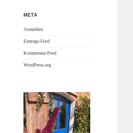
Verbrauchern
und
META
der
Anmelden
Politik-
lösungsorientiert
Eintrags-Feed
Kommentar-Feed
WordPress.org