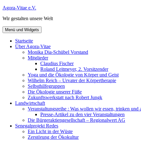
Zum
Agora-Vitae e.V.
Inhalt
Wir gestalten unsere Welt
springen
Menü und Widgets
Startseite
Über Agora-Vitae
Monika Dia-Schübel Vorstand
Mitglieder
Claudius Fischer
Roland Leitmeyer, 2. Vorsitzender
Yoga und die Ökologie von Körper und Geist
Wilhelm Reich – Urvater der Körpertherapie
Selbsthilfegruppen
Die Ökologie unserer Füße
Zukunftswerkstatt nach Robert Jungk
Landwirtschaft
Veranstaltungsreihe : Was wollen wir essen, trinken und
Presse-Artikel zu den vier Veranstaltungen
Die Bürgeraktiengesellschaft – Regionalwert AG
Senegalprojekt Redes
Ein Licht in der Wüste
Zerstörung der Ökokultur