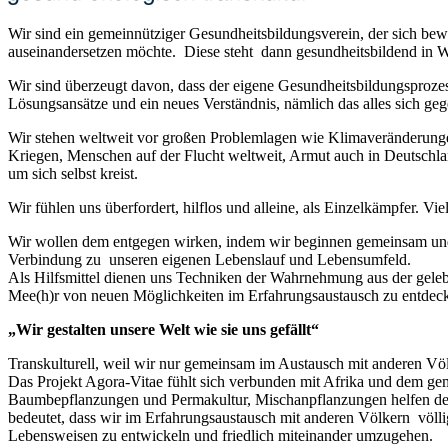
Wir sind ein gemeinnütziger Gesundheitsbildungsverein, der sich bew
auseinandersetzen möchte. Diese steht dann gesundheitsbildend in 
Wir sind überzeugt davon, dass der eigene Gesundheitsbildungsprozes
Lösungsansätze und ein neues Verständnis, nämlich das alles sich geg
Wir stehen weltweit vor großen Problemlagen wie Klimaveränderu
Kriegen, Menschen auf der Flucht weltweit, Armut auch in Deutschla
um sich selbst kreist.
Wir fühlen uns überfordert, hilflos und alleine, als Einzelkämpfer. Vi
Wir wollen dem entgegen wirken, indem wir beginnen gemeinsam und i
Verbindung zu unseren eigenen Lebenslauf und Lebensumfeld.
Als Hilfsmittel dienen uns Techniken der Wahrnehmung aus der gelebt
Mee(h)r von neuen Möglichkeiten im Erfahrungsaustausch zu entdecke
„Wir gestalten unsere Welt wie sie uns gefällt“
Transkulturell, weil wir nur gemeinsam im Austausch mit anderen Vö
Das Projekt Agora-Vitae fühlt sich verbunden mit Afrika und dem ge
Baumbepflanzungen und Permakultur, Mischanpflanzungen helfen dem 
bedeutet, dass wir im Erfahrungsaustausch mit anderen Völkern völl
Lebensweisen zu entwickeln und friedlich miteinander umzugehen.