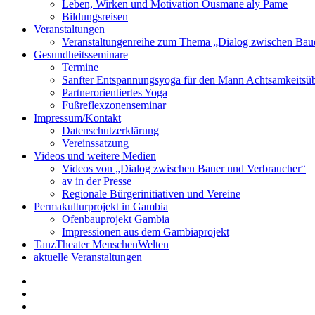
Leben, Wirken und Motivation Ousmane aly Pame
Bildungsreisen
Veranstaltungen
Veranstaltungenreihe zum Thema „Dialog zwischen Bau
Gesundheitsseminare
Termine
Sanfter Entspannungsyoga für den Mann Achtsamkeitsü
Partnerorientiertes Yoga
Fußreflexzonenseminar
Impressum/Kontakt
Datenschutzerklärung
Vereinssatzung
Videos und weitere Medien
Videos von „Dialog zwischen Bauer und Verbraucher“
av in der Presse
Regionale Bürgerinitiativen und Vereine
Permakulturprojekt in Gambia
Ofenbauprojekt Gambia
Impressionen aus dem Gambiaprojekt
TanzTheater MenschenWelten
aktuelle Veranstaltungen
av
in
Videos
der
von
Vereinssatzung