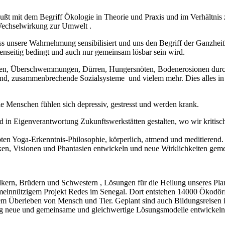
ußt mit dem Begriff Ökologie in Theorie und Praxis und im Verhältnis
Wechselwirkung zur Umwelt .
s unsere Wahrnehmung sensibilisiert und uns den Begriff der Ganzheitl
enseitig bedingt und auch nur gemeinsam lösbar sein wird.
ngen, Überschwemmungen, Dürren, Hungersnöten, Bodenerosionen dur
nd, zusammenbrechende Sozialsysteme und vielem mehr. Dies alles in 
ele Menschen fühlen sich depressiv, gestresst und werden krank.
n Eigenverantwortung Zukunftswerkstätten gestalten, wo wir kritisch 
en Yoga-Erkenntnis-Philosophie, körperlich, atmend und meditierend. D
n, Visionen und Phantasien entwickeln und neue Wirklichkeiten gemei
lkern, Brüdern und Schwestern , Lösungen für die Heilung unseres Pla
meinnützigem Projekt Redes im Senegal. Dort entstehen 14000 Ökodörfe
Überleben von Mensch und Tier. Geplant sind auch Bildungsreisen in
ig neue und gemeinsame und gleichwertige Lösungsmodelle entwickeln. 