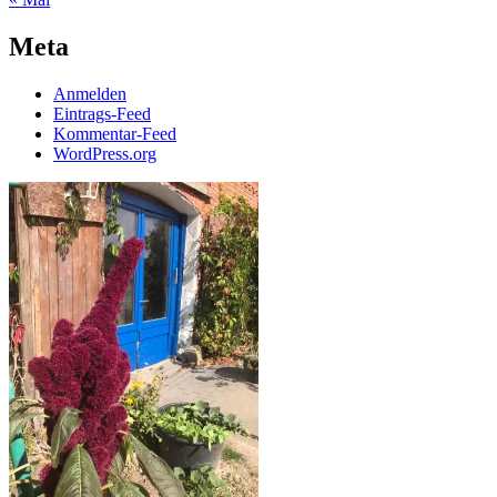
und
der
Meta
Politik-
lösungsorientiert
Anmelden
Eintrags-Feed
Kommentar-Feed
WordPress.org